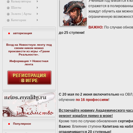
Учебный год близится к к
Калькуляторы
отражется в полированных
Шахты
жаждут обучить как можно
Золото | Арты
ограниченную возможност
Категории
ВАЖНО:
По случаю обно
до 25 ступени!
авторизация
Вход на Новостную ленту под
своим ником можно
произвести из игры «
Грани
Реальности
».
Информация > Новостная
лента
С 20 мая по 2 июня включительно
на ОВЛ,
обучение
по 16 профессиям
!
Встречайте новинку Академического час
ремонт корабля прямо в море!
Кроме того по случаю обновления
сертифи
Популярное
Важно
: Влияние ступени
Капитана на наб
ограничивается 20 ступенью!