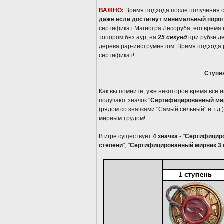
ВАЖНО:
Время подхода после получения с
даже если достигнут минимальный порог
сертификат Магистра Лесоруба, его время
топором без аур
, на
25 секунд
при рубке д
дерева
рар-инструментом
. Время подхода 
сертификат!
Ступе
Как вы помните, уже некоторое время все 
получают значок "
Сертифицированный ми
(рядом со значками "Самый сильный" и т.
мирным трудом!
В игре существует
4 значка
- "
Сертифициро
степени
", "
Сертифицированный мирник 3 