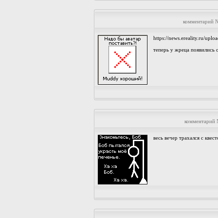
комментарий №
https://news.ereality.ru/up
теперь у жреца появились 
комментарий 
весь вечер трахался с квес