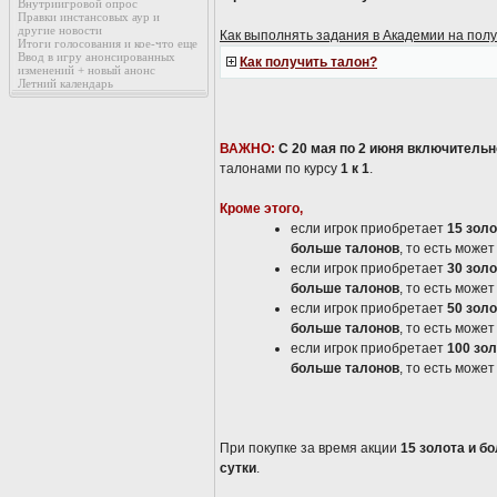
Внутриигровой опрос
Правки инстансовых аур и
другие новости
Как выполнять задания в Академии на полу
Итоги голосования и кое-что еще
Ввод в игру анонсированных
Как получить талон?
изменений + новый анонс
Летний календарь
ВАЖНО:
С 20 мая по 2 июня включительн
талонами по курсу
1 к 1
.
Кроме этого,
если игрок приобретает
15 зол
больше талонов
, то есть може
если игрок приобретает
30 зол
больше талонов
, то есть може
если игрок приобретает
50 зол
больше талонов
, то есть може
если игрок приобретает
100 зо
больше талонов
, то есть може
При покупке за время акции
15 золота и б
сутки
.