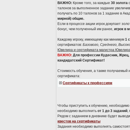
ВАЖНО:
Кроме того, за каждые
30 золота
с
талонов за выполненное задание увеличи
получать по 10 талонов за 1 задание в Ак
мирной) общие.
Если в процессе акции игрок докупает зол
бонус, чем полученный им ранее,
игрок в 
Каждому игроку, имеющему как минимум
1 
сертификатов:
Базового, Среднего, Высок
Ювелира и сертификата магистра Ювелира
ВАЖНО:
Для профессии Кудесник, Жрец,
кандидатский Сертификат!
Стоимость обучения, а также получаемый и
сертификата:
Сертификаты к профессиям
Чтобы приступить к обучению, необходимо
необходимо выполнить
от 1 до 3 заданий
,
Рядом с заданием в дневнике будет выводи
квестов на сертификаты
Задания необходимо выполнять самостояте