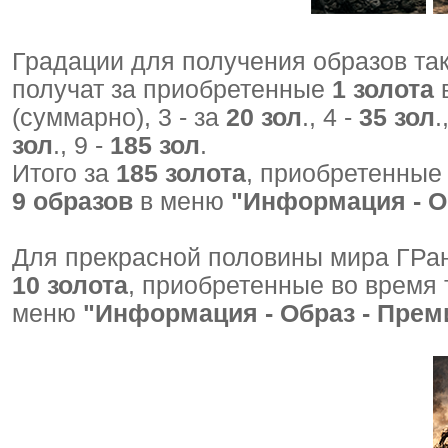
Градации для получения образов та
получат за приобретенные
1 золота
в
(суммарно), 3 - за
20 зол
., 4 -
35 зол
.
зол
., 9 -
185 зол
.
Итого за
185 золота
, приобретенные
9 образов
в меню
"Информация - О
Для прекрасной половины мира ГРан
10 золота
, приобретенные во время 
меню
"Информация - Образ - Прем