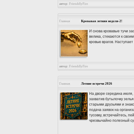
автор:
FrienddlyFire
Главная
Кровавая летняя неделя-2!
И снова кровавые тучи за
велика, стекаются к свои
кровью врагов. Наступает
автор:
FrienddlyFire
Главная
Летние встречи 2026
На дворе середина июля, 
захватив бутылочку зелья
старыми друзьями и знак
подача заявок на органи
тусовку, встречайтесь, п
чрезвычайно полезный су