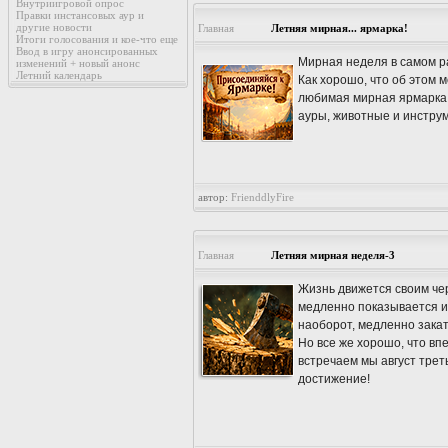
Внутриигровой опрос
Правки инстансовых аур и
другие новости
Главная
Летняя мирная... ярмарка!
Итоги голосования и кое-что еще
Ввод в игру анонсированных
Мирная неделя в самом ра
изменений + новый анонс
Летний календарь
Как хорошо, что об этом 
любимая мирная ярмарка, 
ауры, животные и инстру
автор:
FrienddlyFire
Главная
Летняя мирная неделя-3
Жизнь движется своим чер
медленно показывается из
наоборот, медленно зака
Но все же хорошо, что вп
встречаем мы август трет
достижение!