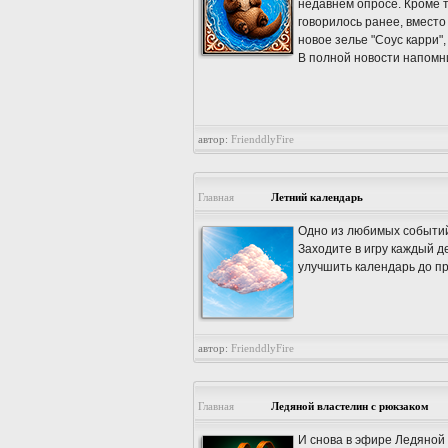
недавнем опросе. Кроме то
говорилось ранее, вместо
новое зелье "Соус карри",
В полной новости напомн
автор:
FrienddlyFire
Главная
Летний календарь
Одно из любимых событий 
Заходите в игру каждый д
улучшить календарь до пр
автор:
FrienddlyFire
Главная
Ледяной властелин с рюкзаком
И снова в эфире Ледяной