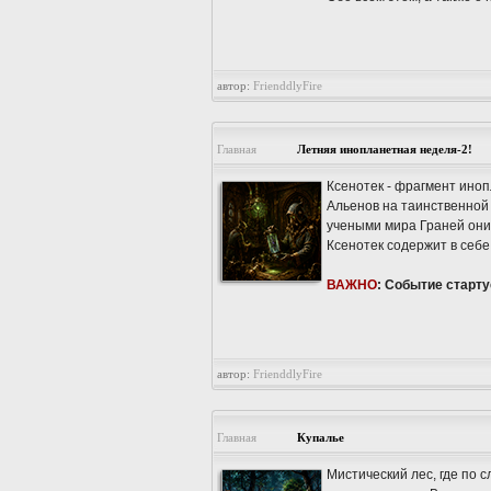
автор:
FrienddlyFire
Главная
Летняя инопланетная неделя-2!
Ксенотек - фрагмент иноп
Альенов на таинственной
учеными мира Граней они
Ксенотек содержит в себе
ВАЖНО
: Событие старту
автор:
FrienddlyFire
Главная
Купалье
Мистический лес, где по 