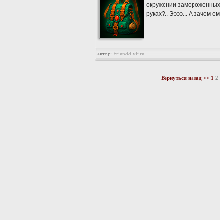
окружении замороженных кр
руках?.. Ээээ... А зачем е
автор:
FrienddlyFire
Вернуться назад
<<
1
2