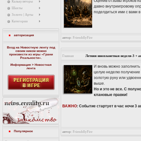
Оценив отзывы игроков н
Калькуляторы
давно внутриигровому опр
Шахты
поделдиться ими с вами в
Золото | Арты
Категории
авторизация
автор:
FrienddlyFire
Вход на Новостную ленту под
своим ником можно
произвести из игры «
Грани
Главная
Летняя инопланетная неделя-3 + а
Реальности
».
Информация > Новостная
И вновь можно заполнить
лента
целую неделю получение 
золотую руну или удвоен
выше.
Но и это не все. С полу
клановые правки!
ВАЖНО
: Событие стартует в час ночи 3 а
Популярное
автор:
FrienddlyFire