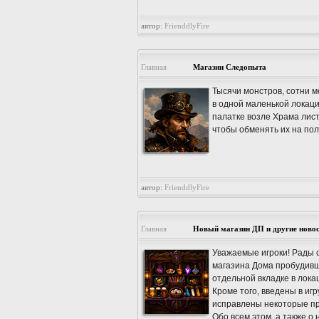
автор:
FrienddlyFire
Главная
Магазин Следопыта
Тысячи монстров, сотни м
в одной маленькой локац
палатке возле Храма лис
чтобы обменять их на пол
автор:
FrienddlyFire
Главная
Новый магазин ДП и другие ново
Уважаемые игроки! Рады 
магазина Дома пробудивши
отдельной вкладке в лока
Кроме того, введены в иг
исправлены некоторые пр
Обо всем этом, а также о