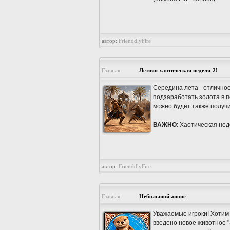
автор:
FrienddlyFire
Главная
Летняя хаотическая неделя-2!
Середина лета - отличное
подзаработать золота в п
можно будет также получи
ВАЖНО
: Хаотическая нед
автор:
FrienddlyFire
Главная
Небольшой анонс
Уважаемые игроки! Хотим 
введено новое животное "