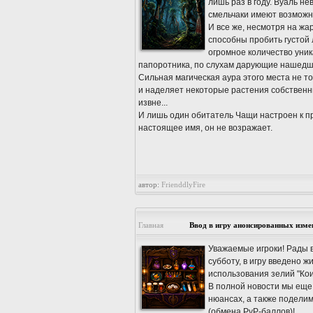
лишь раз в году. Вуаль не
смельчаки имеют возможно
И все же, несмотря на жа
способны пробить густой 
огромное количество уни
папоротника, по слухам дарующие нашедше
Сильная магическая аура этого места не т
и наделяет некоторые растения собственн
извне...
И лишь один обитатель Чащи настроен к пр
настоящее имя, он не возражает.
автор:
FrienddlyFire
Главная
Ввод в игру анонсированных изме
Уважаемые игроки! Рады в
субботу, в игру введено 
использования зелий "Кои 
В полной новости мы еще
нюансах, а также подели
(обмена PvP-баллов)!