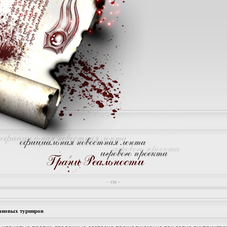
- rss -
ановых турниров