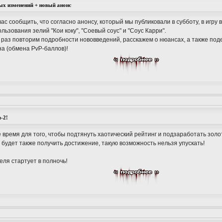
ых изменений + новый анонс
ас сообщить, что согласно анонсу, который мы публиковали в субботу, в игру
ьзования зелий "Кои коку", "Соевый соус" и "Соус Карри".
 раз повторим подробности нововведений, расскажем о нюансах, а также по
а (обмена PvP-баллов)!
-2!
 время для того, чтобы подтянуть хаотический рейтинг и подзаработать золо
 будет также получить достижение, такую возможность нельзя упускать!
еля стартует в полночь!