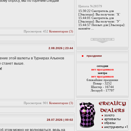
вому опросу, мы по горячим следам
Цитата №20379
15:30:22 Смотритель для
[Эльсиора]: Вы получили: `Х`
15:44:01 Смотритель для
[Эльсиора]: Вы получили: `У`
15:44:57 Пеплыч для [Эльсиора]:
назовёте ...
Просмотров: 452
Комментарии (3)
2.08.2026 | 23:44
праздники
ение этой валюты в Турнирах Альенов
е станет выше.
cегодня
и!
нет праздников
завтра
нет праздников
ближайшие праздники
Повар - 3252
Шахтер - 16744
Лесоруб - 17797
Просмотров: 901
Комментарии (3)
28.07.2026 | 00:02
об этом можно не волноваться, ведь на