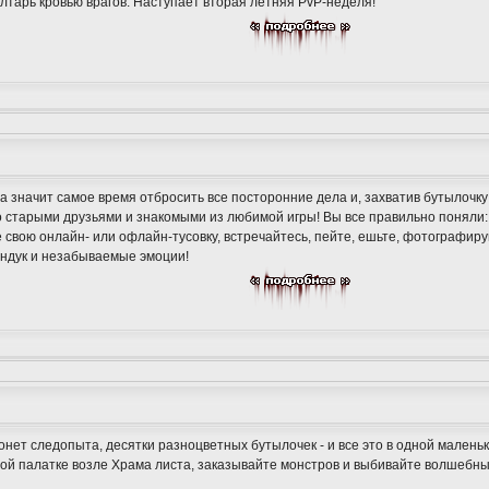
алтарь кровью врагов. Наступает вторая летняя PvP-неделя!
а значит самое время отбросить все посторонние дела и, захватив бутылочку
о старыми друзьями и знакомыми из любимой игры! Вы все правильно поняли:
 свою онлайн- или офлайн-тусовку, встречайтесь, пейте, ешьте, фотографиру
ндук и незабываемые эмоции!
онет следопыта, десятки разноцветных бутылочек - и все это в одной мален
ой палатке возле Храма листа, заказывайте монстров и выбивайте волшебны