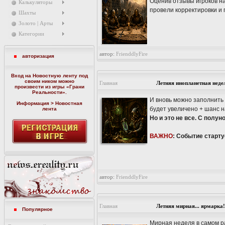
Оценив отзывы игроков на
Калькуляторы
провели корректировки и 
Шахты
Золото | Арты
Категории
автор:
FrienddlyFire
авторизация
Вход на Новостную ленту под
своим ником можно
Главная
Летняя инопланетная недел
произвести из игры «
Грани
Реальности
».
И вновь можно заполнить
Информация > Новостная
будет увеличено + шанс н
лента
Но и это не все. С полу
ВАЖНО
: Событие стартуе
автор:
FrienddlyFire
Главная
Летняя мирная... ярмарка!
Популярное
Мирная неделя в самом ра