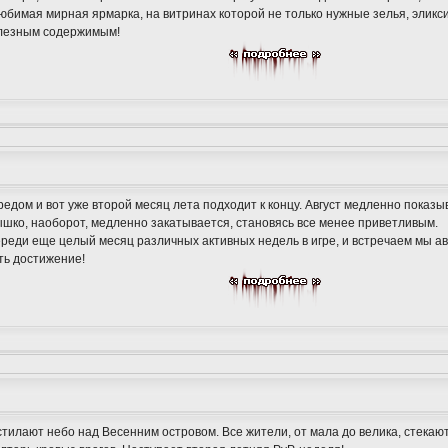
юбимая мирная ярмарка, на витринах которой не только нужные зелья, эликс
олезным содержимым!
едом и вот уже второй месяц лета подходит к концу. Август медленно показы
ышко, наоборот, медленно закатывается, становясь все менее приветливым.
ереди еще целый месяц различных активных недель в игре, и встречаем мы ав
ть достижение!
!
стилают небо над Весенним островом. Все жители, от мала до велика, стекают