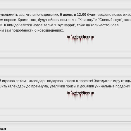
уведомить вас, что
в понедельник, 6 июля, в 12:00
будет введено новое живо
 опросе. Кроме того, будут обновлены зелья "Кои коку" и "Соевый соус", как
и. К ним добавится новое зелье "Соус карри", тоже на количество боев.
им вам подробности о нововведениях.
игроков летом - календарь подарков - снова в проекте! Заходите в игру кажд
шить календарь до премиума, увеличив призы и добавив уникальные подарки!
аком