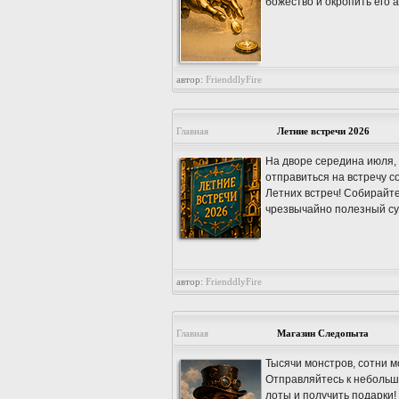
божество и окропить его 
автор:
FrienddlyFire
Главная
Летние встречи 2026
На дворе середина июля, 
отправиться на встречу с
Летних встреч! Собирайте
чрезвычайно полезный су
автор:
FrienddlyFire
Главная
Магазин Следопыта
Тысячи монстров, сотни м
Отправляйтесь к небольш
лоты и получить подарки!