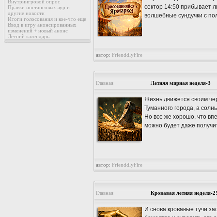
Внутриигровой опрос
сектор 14:50 прибывает л
Правки инстансовых аур и
другие новости
волшебные сундучки с п
Итоги голосования и кое-что еще
Ввод в игру анонсированных
изменений + новый анонс
Летний календарь
автор:
FrienddlyFire
Главная
Летняя мирная неделя-3
Жизнь движется своим чер
Туманного города, а солн
Но все же хорошо, что вп
можно будет даже получи
автор:
FrienddlyFire
Главная
Кровавая летняя неделя-2
И снова кровавые тучи за