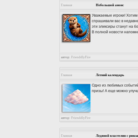
Главная
Небольшой анонс
Уважаемые игроки! Хотим 
спрашивали вас в недавнем
эти эликсиры станут на бо
В полной новости напомн
автор:
FrienddlyFire
Главная
Летний календарь
Одно из любимых событий 
призы! А еще можно улуч
автор:
FrienddlyFire
Главная
Ледяной властелин с рюкз