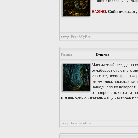
знания, способные измен
ВАЖНО
: Событие старту
автор:
FrienddlyFire
Главная
Купалье
Мистический лес, где по 
ослабевает от летнего зн
И все же, несмотря на жа
этому здесь произрастае
нашедшему их невероятны
от непрошеных гостей, но
И лишь один обитатель Чащи настроен к пр
автор:
FrienddlyFire