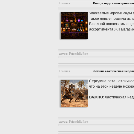
Главная
Ввод в игру анонсированн
Уважаемые игроки! Рады в
также новые правила испол
В полной новости мы еще
ассортимента ЖП магазин
автор:
FrienddlyFire
Главная
Летняя хаотическая неделя
Середина лета - отличное
что на этой неделе можно
ВАЖНО
: Хаотическая нед
автор:
FrienddlyFire