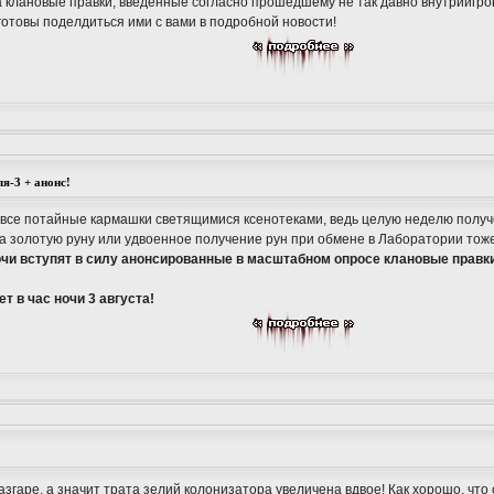
 клановые правки, введенные согласно прошедшему не так давно внутриигро
готовы поделдиться ими с вами в подробной новости!
я-3 + анонс!
 все потайные кармашки светящимися ксенотеками, ведь целую неделю получ
а золотую руну или удвоенное получение рун при обмене в Лаборатории тож
ночи вступят в силу анонсированные в масштабном опросе клановые правк
т в час ночи 3 августа!
згаре, а значит трата зелий колонизатора увеличена вдвое! Как хорошо, что 