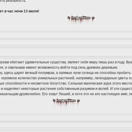
ить реальность.
ет в час ночи 13 июля!
слухам обитают удивительные существа, являет себя миру лишь раз в году. Ву
оя, и смельчаки имеют возможность войти под сень древних деревьев.
ру, здесь царит вечный полумрак, а прямые лучи солнца не способны пробить
т огромное количество уникальных растений, например, легендарные цветы 
е способности и несметное богатство. Сильная магическая аура этого мест
 и наделяет некоторые растения собственным разумом и волей. И эти сущест
ишельцам дружелюбно. Его зовут Леший, и хотя это не его настоящее имя, о