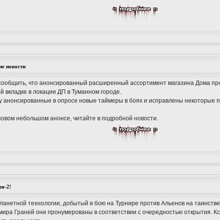
ие новости
сообщить, что анонсированный расширенный ассортимент магазина Дома проб
й вкладке в локации ДП в Туманном городе.
ру анонсированные в опросе новые таймеры в боях и исправлены некоторые 
 новом небольшом анонсе, читайте в подробной новости.
ля-2!
планетной технологии, добытый в бою на Турнире против Альенов на таинств
мира Граней они пронумерованы в соответствии с очередностью открытия. Кс