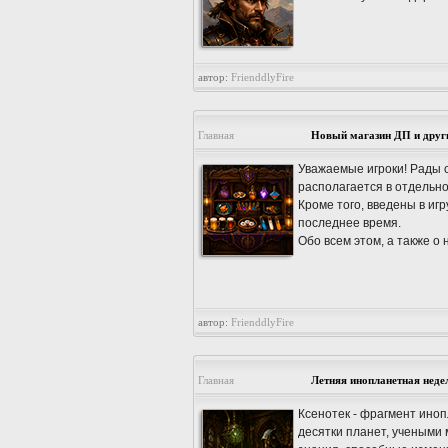
автор:
FrienddlyFire
Главная
Новый магазин ДП и друг
Уважаемые игроки! Рады 
располагается в отдельно
Кроме того, введены в иг
последнее время.
Обо всем этом, а также о
автор:
FrienddlyFire
Главная
Летняя инопланетная неде
Ксенотек - фрагмент ино
десятки планет, учеными 