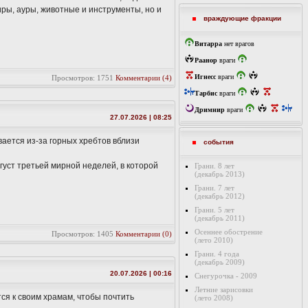
иры, ауры, животные и инструменты, но и
враждующие фракции
Витарра
нет врагов
Раанор
враги
Игнесс
враги
Просмотров: 1751
Комментарии (4)
Тарбис
враги
Дримнир
враги
27.07.2026 | 08:25
вается из-за горных хребтов вблизи
события
густ третьей мирной неделей, в которой
Грани. 8 лет
(декабрь 2013)
Грани. 7 лет
(декабрь 2012)
Грани. 5 лет
(декабрь 2011)
Осеннее обострение
Просмотров: 1405
Комментарии (0)
(лето 2010)
Грани. 4 года
(декабрь 2009)
20.07.2026 | 00:16
Снегурочка - 2009
Летние зарисовки
ся к своим храмам, чтобы почтить
(лето 2008)