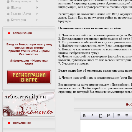
Калькуляторы
на главной странице курируются Администрацией 
информации, она опровергается на главной страниц
Шахты
Золото | Арты
Регистрации на новостной ленте нет. Вход осущест
лента. Если у Вас не получается войти на новост
Категории
браузера.
Основные возможности новостного сайта
:
авторизация
1. Чтение новостей и их комментирование (если Вы
2. Использование сервисов и информации об игре 
3. Отправление сообщений между авторизованными 
Вход на Новостную ленту под
4. Добавление новостей на сайт (блок «авторизаци
своим ником можно
5. Поиск по ключевым словам по всем новостям и с
произвести из игры «
Грани
иконка изображающая лупу)
Реальности
».
6. Чтение новостей по категориям (на сайте помим
новости, публикующиеся только в своей категории
Информация > Новостная
7. Участие в опросах
лента
Более подробно об основных возможностях новос
1.
Чтение новостей и их комментирование
(если Вы
Все новости на сайте имеют ссылку «Подробнее». Е
полная новость. Чтобы перейти к прочтению полно
страницу, на которой Вы сможете комментировать 
Популярное