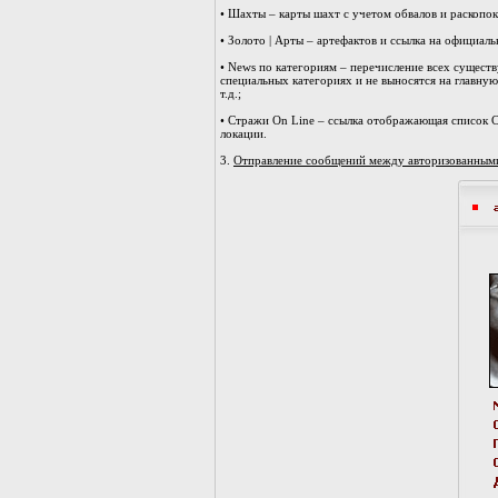
• Шахты – карты шахт с учетом обвалов и раскопок
• Золото | Арты – артефактов и ссылка на официал
• News по категориям – перечисление всех сущест
специальных категориях и не выносятся на главную
т.д.;
• Стражи On Line – ссылка отображающая список Ст
локации.
3.
Отправление сообщений между авторизованными