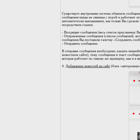
Существует внутренняя система обменом сообщени
сообщения никак не связаны с игрой и работают ло
автоматически выскакивают, как только Вы сделал
посредством ссылок:
- Входящие сообщения (весь список присланных В
- Отправленные сообщения (список сообщений, кот
сообщения Вы поставили галочку «Сохранить сооб
- Отправить сообщение.
В отправке сообщения необходимо указать никнейм
новостном сайте), тему сообщения и текст сообще
которая работает по такому же принципу, как и в 
4.
Добавление новостей на сайт
(блок «авторизаци»