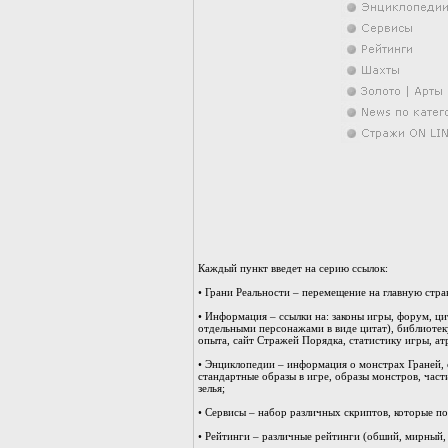
Каждый пункт введет на серию ссылок:
• Грани Реальности – перемещение на главную стра
• Информация – ссылки на: законы игры, форум, ц
отдельными персонажами в виде цитат), библиотек
опыта, сайт Стражей Порядка, статистику игры, ат
• Энциклопедии – информация о монстрах Граней,
стандартные образы в игре, образы монстров, част
зелья;
• Сервисы – набор различных скриптов, которые п
• Рейтинги – различные рейтинги (обший, мирный, б