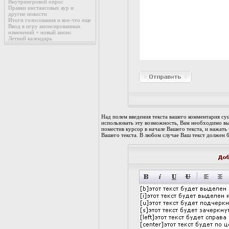
Внутриигровой опрос
Правки инстансовых аур и
другие новости
Итоги голосования и кое-что еще
Ввод в игру анонсированных
изменений + новый анонс
Летний календарь
Над полем введения текста вашего комментария с
использовать эту возможность, Вам необходимо вы
поместив курсор в начале Вашего текста, и нажать
Вашего текста. В любом случае Ваш текст должен 