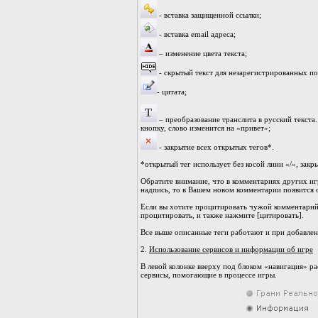
- вставка защищенной ссылки;
- вставка email адреса;
– изменение цвета текста;
- скрытый текст для незарегистрированных по
- цитата;
– преобразование транслита в русский текста.
кнопку, слово изменится на «привет»;
- закрытие всех открытых тегов*.
*открытый тег использует без косой лини «/», закр
Обратите внимание, что в комментариях других иг
надпись, то в Вашем новом комментарии появится 
Если вы хотите процитировать чужой комментарий 
процитировать, и также нажмите [цитировать].
Все выше описанные теги работают и при добавлен
2.
Использование сервисов и информации об игре
В левой колонке вверху под блоком «навигация» р
сервисы, помогающие в процессе игры.