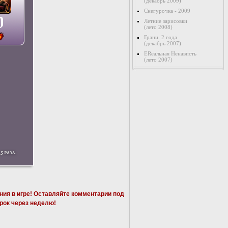
(декабрь 2009)
Снегурочка - 2009
Летние зарисовки
(лето 2008)
Грани. 2 года
(декабрь 2007)
ERеальная Ненависть
(лето 2007)
ия в игре! Оставляйте комментарии под
рок через неделю!