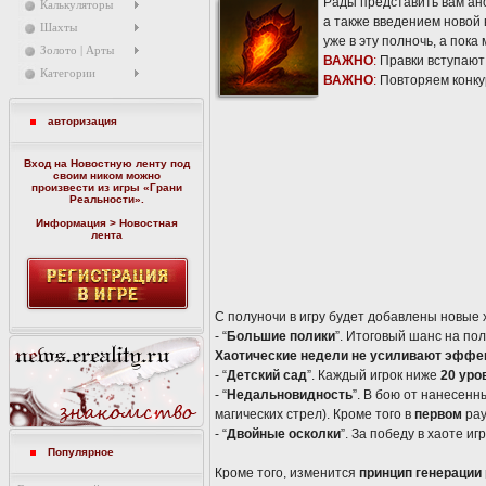
Рады представить вам ан
Калькуляторы
а также введением новой 
Шахты
уже в эту полночь, а пок
Золото | Арты
ВАЖНО
:
Правки вступают 
Категории
ВАЖНО
:
Повторяем конкур
авторизация
Вход на Новостную ленту под
своим ником можно
произвести из игры «
Грани
Реальности
».
Информация > Новостная
лента
С полуночи в игру будет добавлены новые 
- “
Большие полики
”. Итоговый шанс на по
Хаотические недели не усиливают эффек
- “
Детский сад
”. Каждый игрок ниже
20 уро
- “
Недальновидность
”. В бою от нанесенн
магических стрел). Кроме того в
первом
рау
- “
Двойные осколки
”. За победу в хаоте и
Популярное
Кроме того, изменится
принцип генерации