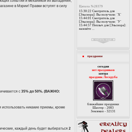
ающих событий и механикой их выпадения,
агазине в Мэрии! Правки вступят в силу
Цитата №20379
15:30:22 Смотритель для
[Эльсиора]: Вы получили: `Х`
15:44:01 Смотритель для
[Эльсиора]: Вы получили: `У`
15:44:57 Пеплыч для [Эльсиора]:
назовёте ...
праздники
cегодня
нет праздников
завтра
праздник Лесоруба
личивается с
35% до 50%.
(ВАЖНО:
ближайшие праздники
я использовать никакие приемы, кроме
Шахтер - 2083
Землекоп - 32131
мические, каждый день будет выбираться
2