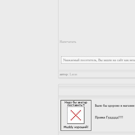
Напечатать
Уважаемый посетитель, Вы зашли на сайт как не
автор:
Laras
Было бы здорово в магазин
Правка Гуддддд!!!!