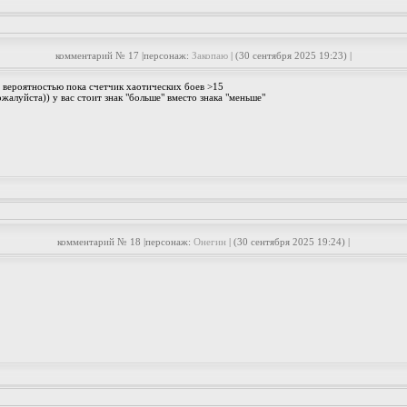
комментарий № 17 |персонаж:
Закопаю
| (30 сентября 2025 19:23) |
 вероятностью пока счетчик хаотических боев >15
жалуйста)) у вас стоит знак "больше" вместо знака "меньше"
комментарий № 18 |персонаж:
Онегин
| (30 сентября 2025 19:24) |