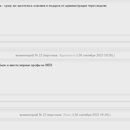
ь - сразу же захотелось осколков и подарок от администрации через неделю
комментарий № 22 |персонаж:
Appearance
| (30 сентября 2025 19:26) |
 было и ввести мирные профы на МПЗ
комментарий № 23 |персонаж:
Zmey
| (30 сентября 2025 19:26) |