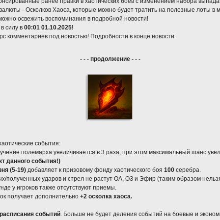
онсированные ранее правки в хаотических боев с изменением набора выпад
валюты - Осколков Хаоса, которые можно будет тратить на полезные лоты в м
а можно освежить воспоминания в подробной новости!
в силу в
00:01 01.10.2025!
с комментариев под новостью! Подробности в конце новости.
- - - продолжение - - -
хаотические события:
лучение полемарха увеличивается в 3 раза, при этом максимальный шанс уве
т данного события!)
вня (5-19)
добавляет к призовому фонду хаотического боя
100
серебра.
ых/полученных ударов и стрел не растут ОА, ОЗ и Эфир (таким образом нельз
нде у игроков также отсутствуют приемы.
грок получает дополнительно
+2 осколка хаоса.
 расписания событий
. Больше не будет деления событий на боевые и эконо