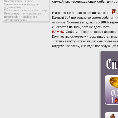
Внутриигровой опрос
случайных несовпадающих события
и за
Правки инстансовых аур и
другие новости
Итоги голосования и кое-что еще
В игре также появится
новая валюта
-
Ввод в игру анонсированных
изменений + новый анонс
Каждый бой (не только во время события) 
Летний календарь
осколков. Осколки выпадают
со 100% веро
снижается
на 10%
, пока не достигает 0.
ВАЖНО
:
Событие "
Продолжение банкета
"
Количество осколков у игрока пишется в ме
Тратить валюту можно на разные полезны
(округление вверх) с каждой последующей 