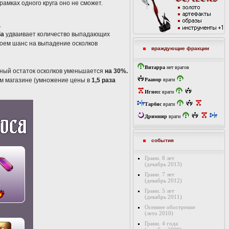
рамках одного круга оно не сможет.
.
ба
удваивает количество выпадающих
оем шанс на выпадение осколков
враждующие фракции
Витарра
нет врагов
нный остаток осколков уменьшается
на 30%.
ном магазине (умножение цены в
1,5 раза
Раанор
враги
Игнесс
враги
Тарбис
враги
Дримнир
враги
события
Грани. 8 лет
(декабрь 2013)
Грани. 7 лет
(декабрь 2012)
Грани. 5 лет
(декабрь 2011)
Осеннее обострение
(лето 2010)
Грани. 4 года