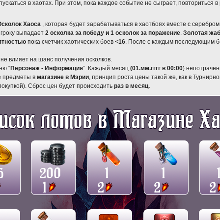
пускаться в хаотах. При этом, пока каждое событие не сыграет, повториться в 
Осколок Хаоса
, которая будет зарабатываться в хаотбоях вместе с серебром
игроку выпадает
2 осколка за победу и 1 осколок за поражение
.
Золотая жа
ятностью
пока счетчик хаотических боев
<16
. После с каждым последующим б
 не влияет на шанс получения осколков.
ню “
Персонаж - Информация
”. Каждый месяц
(01.мм.гггг в 00:00
) непотраче
е предметы в
магазине в Мэрии
, принцип роста цены такой же, как в Турнир
покупкой). Сброс цен будет происходить
раз в месяц.