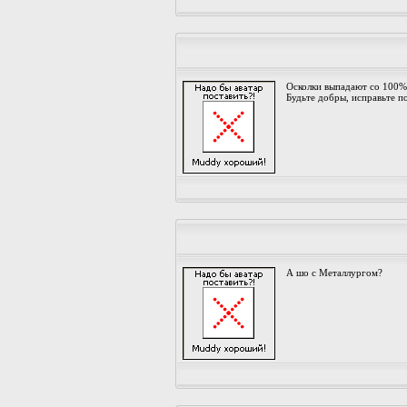
Осколки выпадают со 100%
Будьте добры, исправьте по
А шо с Металлургом?