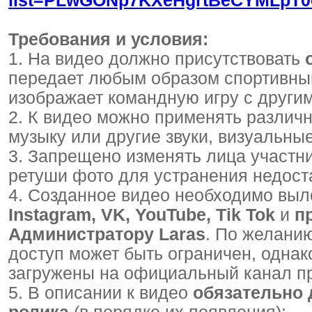
list=PLwGONp7KXeHgrtBeCYMLpT
Требования и условия:
1. На видео должно присутствовать
передает любым образом спортивны
изображает командную игру с други
2. К видео можно применять различ
музыку или другие звуки, визуальны
3. Запрещено изменять лица участн
ретуши фото для устранения недоста
4. Созданное видео необходимо выл
Instagram, VK, YouTube, Tik Tok
и
п
Администратору Laras
. По желани
доступ может быть ограничен, однак
загружены на официальный канал пр
5. В описании к видео
обязательно