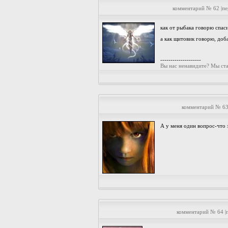
комментарий № 62 |п
как от рыбака говорю спа
а как щитовик говорю, доб
--------------------
Вы нас ненавидите? Мы стар
комментарий № 63
А у меня один вопрос-что 
комментарий № 64 |