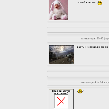
полный нонсенс
комментарий № 65 |пе
я хоть и неповар,но все ж
комментарий № 66 |пер