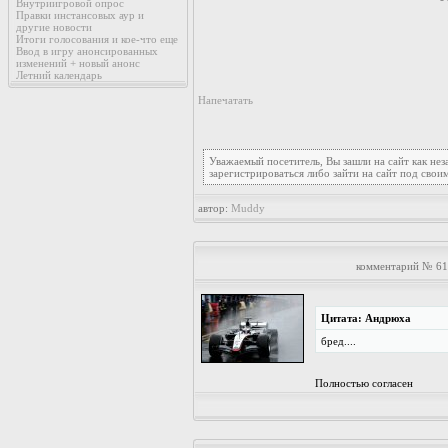
Внутриигровой опрос
Правки инстансовых аур и
другие новости
Итоги голосования и кое-что еще
Ввод в игру анонсированных
изменений + новый анонс
Летний календарь
Напечатать
Уважаемый посетитель, Вы зашли на сайт как не
зарегистрироваться либо зайти на сайт под свои
автор:
Muddy
комментарий № 61
Цитата: Андрюха
бред....
Полностью согласен