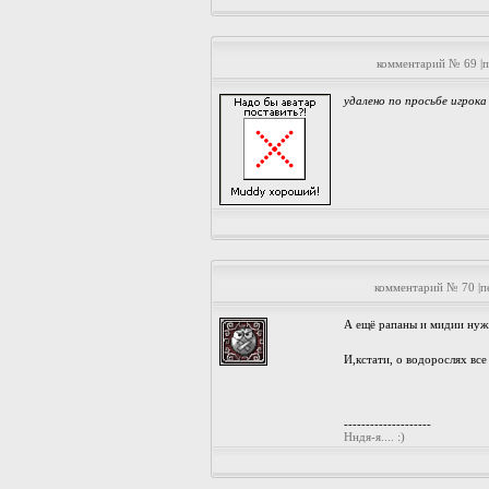
комментарий № 69 |
удалено по просьбе игрока
комментарий № 70 |
А ещё рапаны и мидии нужн
И,кстати, о водорослях все
--------------------
Нндя-я.... :)