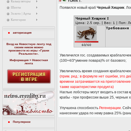
YORN
:
Калькуляторы
Появился новый краб
Черный Хищник
. Л
Шахты
Золото | Арты
Категории
авторизация
Вход на Новостную ленту под
своим ником можно
произвести из игры «
Грани
Реальности
».
Увеличился гос. создаваемых крабпалочек
Информация > Новостная
(100+4/3*умение повара)% от базового;
лента
Увеличилось время создания крабпалочек. 
(прим. ред.: в формуле нет ошибки, это 
времени затрачивается на приготовление к
также характеристики продукта)
Наглые лобстеры могут входить в состав
крабы - при профессии выше 25, черные 
Улучшена способность
Регенерации
. Сей
нанесении удара по нему равна 25% (ран
Популярное
-