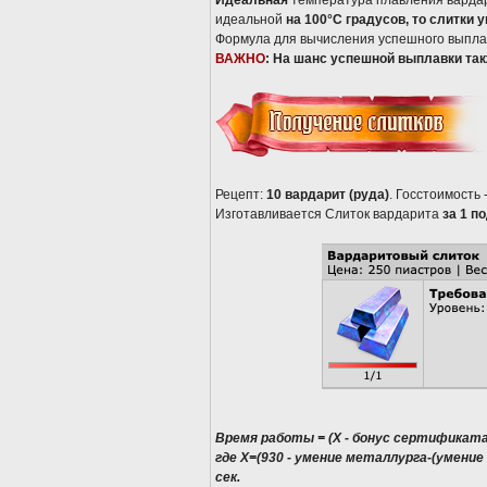
Идеальная
температура плавления варда
идеальной
на 100°C градусов, то слитки 
Формула для вычисления успешного выпл
ВАЖНО
: На шанс успешной выплавки так
Рецепт:
10 вардарит (руда)
. Госстоимость 
Изготавливается Слиток вардарита
за 1 п
Время работы = (Х - бонус сертификата (
где Х=(930 - умение металлурга-(умение
сек.