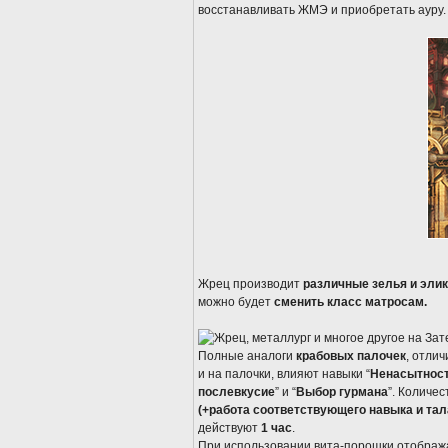
восстанавливать ЖМЭ и приобретать ауру.
Жрец производит
различные зелья и элик
можно будет
сменить класс матросам.
Полные аналоги
крабовых палочек
, отлич
и на палочки, влияют навыки “
Ненасытнос
послевкусие
” и “
Выбор гурмана
”. Количе
(+работа соответствующего навыка и тал
действуют
1 час
.
При использовании вита-порошки отображ