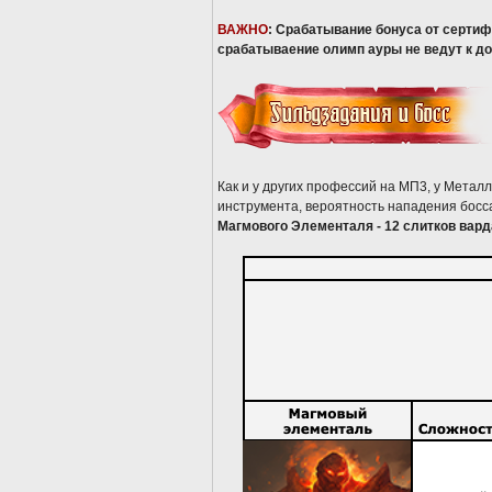
ВАЖНО
: Срабатывание бонуса от сертиф
срабатываение олимп ауры не ведут к до
Как и у других профессий на МП3, у Метал
инструмента, вероятность нападения босса
Магмового Элементаля - 12 слитков вард