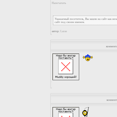
Напечатать
Уважаемый посетитель, Вы зашли на сайт как не
сайт под своим именем.
автор:
Laras
коммент
коммент