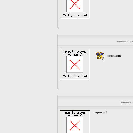
комментар
нормасик)
коммент
нормуль!