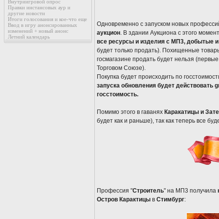
Внутриигровой опрос
Правки инстансовых аур и
другие новости
Итоги голосования и кое-что еще
Одновременно с запуском новых профессий
Ввод в игру анонсированных
изменений + новый анонс
аукцион
. В здании Аукциона с этого момен
Летний календарь
все ресурсы и изделия с МП3, добытые 
будет только продать). Похищенные товар
госмагазине продать будет нельзя (первые
Торговом Союзе).
Покупка будет происходить по госстоимост
запуска обновления будет действовать gr
госстоимость.
Помимо этого в гаванях
Каракатицы и Зат
будет как и раньше), так как теперь все бу
Профессия "
Строитель
" на МП3 получила
Остров Карактицы
в
Стимбург
: