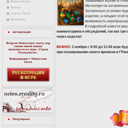
Уважаемые игроки! В пон
Калькуляторы
Металлург на затерянных 
Шахты
Затерянных островах буд
Золото | Арты
изделие, а гильдия этой 
Категории
возможность перебрасыват
В подробной новости ваш
комментариев и обсуждений, так как три
авторизация
через неделю!
Вход на Новостную ленту под
своим ником можно
ВАЖНО
: 3 ноября с 9:00 до 11:00 игра 
произвести из игры «
Грани
при планировании своего времени в ГРан
Реальности
».
Информация > Новостная
лента
Популярное