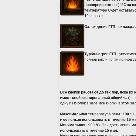
пропорционально (-1°C за ка
температура будет оставатьс
10 человек.
Охлаждение ГТП
-
охлажда
Турбо-нагрев ГТП
- увеличив
полной и/или почти полной за
Все кнопки работают до тех пор, пока их 
имеет свой изолированный общий чат
) п
одну из кнопок в зале, все кнопки в этом за
Максимальная
температура печи
1100 °C
и её нельзя использовать в течение 15 м
Минимальная
-
900 °C
. При достижении м
использовать в течение 15 мин.