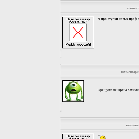
коммент
А про ступки новых проф 
комментари
жрец уже не жреца алхими
коммент