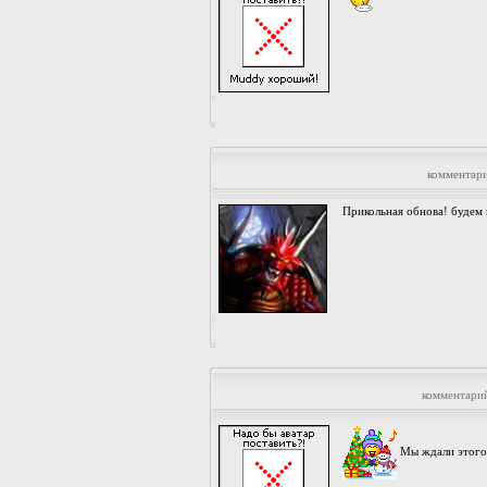
комментар
Прикольная обнова! будем
комментари
Мы ждали этого 