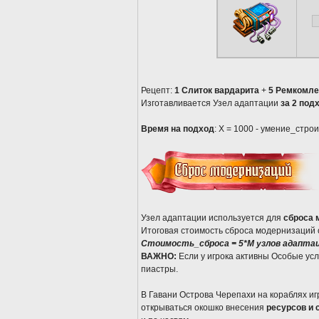
Рецепт:
1 Слиток вардарита
+
5 Ремкомле
Изготавливается Узел адаптации
за 2 под
Время на подход
: Х = 1000 - умение_строи
Узел адаптации используется для
сброса 
Итоговая стоимость сброса модернизаций 
Стоимость_сброса = 5*M узлов адаптаци
ВАЖНО:
Если у игрока активны Особые усл
пиастры.
В Гавани Острова Черепахи на кораблях игр
открываться окошко внесения
ресурсов и 