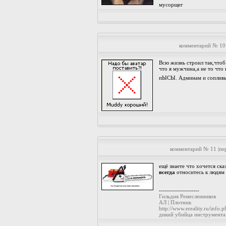
мусорщег
комментарий № 10
Всю жизнь строил так,чтоб
что я мужчина,а не то что
пЫСЫ. Админам и соплив
комментарий № 11 |п
ещё знаете что хочется сказ
всегда
относитесь к людям 
--------------------
Гильдия Ремесленников
АЛ | Плотник
http://www.ereality.ru/info.p
дикий убийца инструмента