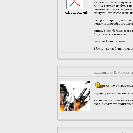
-боюсь, что если и правда 
речи о рекламе не будет ид
поможешь студенту-прогеру
танцует - это всего лишь и
интересно просто, люди вз
поглатил способность адек
пипец, я сам больше всего 
будут нести наказание...
реквием блин, по мечте....
2 Сенс - ну ты блин гламурн
комментарий № 4 |персон
грустная мелоди
мировозрение и четкое виде
это не мешает мне тебя нен
прав, я сразу это признаю =