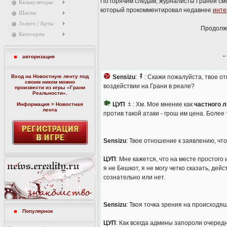
По горячим следам, журналисты Граней смо
Калькуляторы
который прокомментировал недавнее
инте
Шахты
Золото | Арты
Продолже
Категории
-
авторизация
Вход на Новостную ленту под
Sensizu
:
: Скажи пожалуйста, твое о
своим ником можно
воздействии на Грани в реале?
произвести из игры «
Грани
Реальности
».
ЦУП
: Хм. Мое мнение как
частного 
Информация > Новостная
лента
против такой атаки - грош им цена. Более
Sensizu
: Твое отношение к заявлению, ч
ЦУП
: Мне кажется, что на месте простого
я не Бешкот, я не могу четко сказать, дей
сознательно или нет.
Sensizu
: Твоя точка зрения на происходя
Популярное
ЦУП
: Как всегда админы запороли очеред