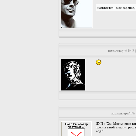
называется - мое варенье,
комментарий № 2 
комментарий № 
ЦУП : "Хм. Мое мнение как
против такой атаки - грош 
ход."