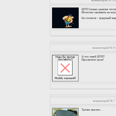
комментарий № 5 |
ЦУП Сильно удивлен честно
Нечестно сваливать на игро
kis согласен - траурный м
комментарий № 6 
А хто такой ЦУП?
Просветите нупа!
комментарий № 7 
Трезво мыслит...