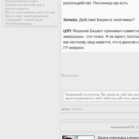
Внутриигровой опрос
разгильдяйство. Песочница как есть.
Правки инстансовых аур и
другие новости
Итоги голосования и кое-что еще
Ввод в игру анонсированных
изменений + новый анонс
Sensizu
: Действия Бешкота легитимны?
Летний календарь
ЦУП
: Решение Бешкот принимал совместно
аморальны - это точно. Я не юрист, поэто
как частному лицу кажется, что в данном
ГР неверно.
Напечатать
Уважаемый посетитель, Вы зашли на сайт как не
зарегистрироваться либо зайти на сайт под свои
автор:
Sensizu
комментарий № 1 
Цитата относилась к вопро