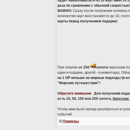
будет накапливаться по 10 карт вместо 5
раза по сравнению с обычной скоростью!
ВАЖНО:
Сразу после получения хозяина пл
количество карт восстановится до 10, поэ
карты перед получением подарка!
При покупке
от 250
золота
персонаж по
один в подарки, другой - в инвентарь). Об
на 1 ОР меньше на мирные подходы (в ко
"Морские путешествия"!
Обратите внимание
:
Для получения пода
есть 10, 50, 150 или 250 золота,
бонусное 
Чтобы вам было проще разобраться в сухо
событий:
Примеры