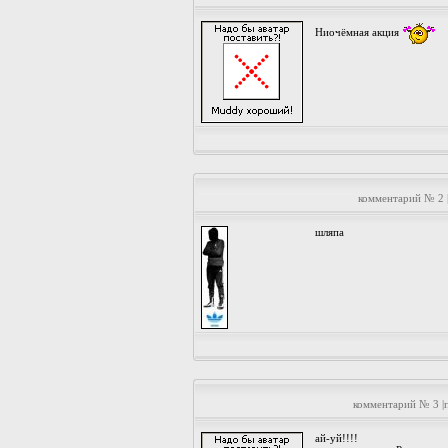
Ниочёмная акция
комментарий № 2 
шляпа
комментарий № 3 |
ай-уй!!!!