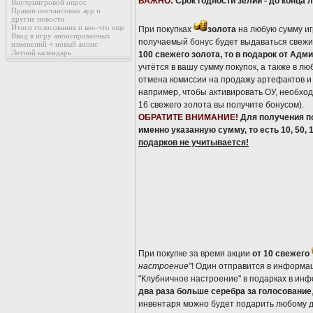
ВАЖНО:
Срок годности зелий - до конца л
Внутриигровой опрос
Правки инстансовых аур и
другие новости
Итоги голосования и кое-что еще
При покупках
золота
на любую сумму иг
Ввод в игру анонсированных
получаемый бонус будет выдаваться свежим
изменений + новый анонс
Летний календарь
100 свежего золота, то в подарок от Адм
учтётся в вашу сумму покупок, а также в л
отмена комиссии на продажу артефактов и 
например, чтобы активировать ОУ, необходи
16 свежего золота вы получите бонусом).
ОБРАТИТЕ ВНИМАНИЕ!
Для получения п
именно указанную сумму, то есть 10, 50, 
подарков не учитывается!
При покупке за время акции
от 10 свежего
настроение"
! Один отправится в информаци
"Клубничное настроение" в подарках в ин
два раза больше серебра за голосование
инвентаря можно будет подарить любому др