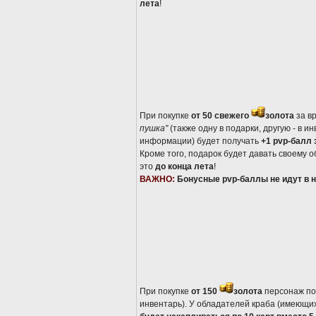
лета
!
При покупке
от 50 свежего
золота
за вр
пушка"
(также одну в подарки, другую - в ин
информации) будет получать
+1 pvp-балл 
Кроме того, подарок будет давать своему
это
до конца лета
!
ВАЖНО:
Бонусные pvp-баллы не идут в н
При покупке
от 150
золота
персонаж по
инвентарь). У обладателей краба (имеющих