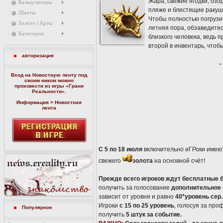
Жара, свежие ягодки, озо
Калькуляторы
пляже и блестящие ракушк
Шахты
Чтобы полностью погрузит
Золото | Арты
летняя пора, обзаведите
Категории
близкого человека, ведь п
второй в инвентарь, чтоб
авторизация
-
Вход на Новостную ленту под
своим ником можно
произвести из игры «
Грани
Реальности
».
Информация > Новостная
лента
С 5 по 18 июля
включительно иГРоки имеют
свежего
золота
на основной счёт!
Прежде всего игроков ждут бесплатные 
получить за голосование
дополнительное 
зависит от уровня и равно
40*уровень сер.
Игроки
с 15 по 25 уровень
, голосуя за про
Популярное
получить
5 штук за событие.