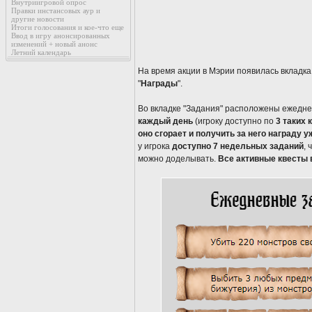
Внутриигровой опрос
Правки инстансовых аур и
другие новости
Итоги голосования и кое-что еще
Ввод в игру анонсированных
изменений + новый анонс
Летний календарь
На время акции в Мэрии появилась вкладка 
"
Награды
".
Во вкладке "Задания" расположены ежедн
каждый день
(игроку доступно по
3 таких 
оно сгорает и получить за него награду у
у игрока
доступно 7 недельных заданий
,
можно доделывать.
Все активные квесты