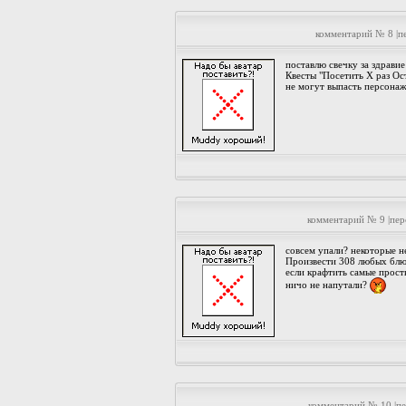
комментарий № 8 |п
поставлю свечку за здравие
Квесты "Посетить Х раз Ос
не могут выпасть персона
комментарий № 9 |пе
совсем упали? некоторые н
Произвести 308 любых блюд
если крафтить самые прост
ничо не напутали?
комментарий № 10 |п