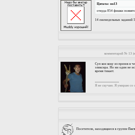
Цитата: sss13
откуда 854 фишки появятс
14 еженедельных заданий 
комментарий № 13 |
Суп кои коку из призов в 
эликсира. Но ни один не ис
время тикает.
--------------------
Я не скучаю. Я умираю со с
Посетители, находящиеся в группе
Гос