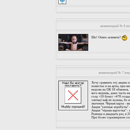
комментарий № 6 |п
Шо! Опять заливать?
комментарий № 7 |пе
Хочу сравнить эту акцию и
поместье и на арты, при ми
неделю на ОК 18 обменов, 
кого видишь, даже часть на
голд +10 бонус =478 голды
элитка) наф не нужны, бо н
значения. Чёрная карта - в
Акция "уютные атрибуты" -
Акция "чёрная карточка" -
Разница в двадцать раз, в 2
При более соразмерном соо