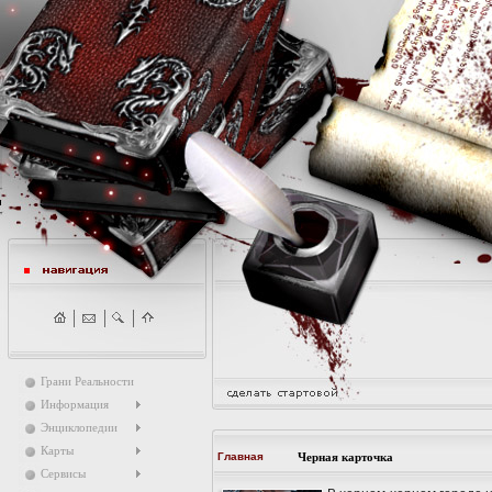
Грани Реальности
Информация
Энциклопедии
Карты
Главная
Черная карточка
Сервисы