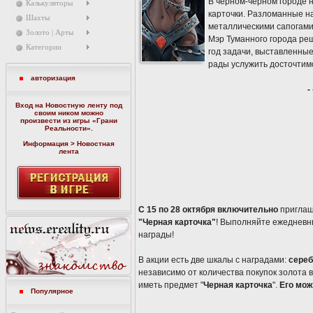
В черном-черном городе 
Калькуляторы
карточки. Разломанные н
Шахты
металлическими сапогами,
Золото | Арты
Мэр Туманного города реш
Категории
год задачи, выставленные
рады услужить досточтимо
авторизация
-
Вход на Новостную ленту под
своим ником можно
произвести из игры «
Грани
Реальности
».
Информация > Новостная
лента
С 15 по 28 октября включительно
приглаш
"Черная карточка"
! Выполняйте ежедневн
награды!
В акции есть две шкалы с наградами:
сереб
независимо от количества покупок золота 
иметь предмет "
Черная карточка
".
Его мож
Популярное