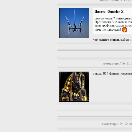
Цитата: Outsider-X
совсем упали? некоторые
Произвести 308 любых блю
если крафтить самые прос
ничо не напутали?
что мешает купить рабов и
комментарий № 11 
откуда 854 фишки появятся
комментарий № 12 |п