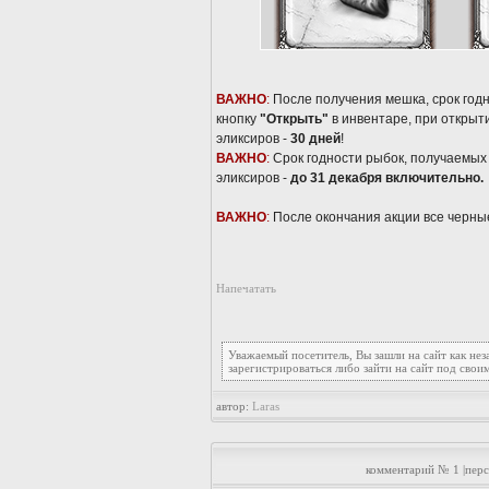
ВАЖНО
:
После получения мешка, срок годн
кнопку
"Открыть"
в инвентаре, при открыт
эликсиров -
30 дней
!
ВАЖНО
:
Срок годности рыбок, получаемых 
эликсиров -
до 31 декабря включительно.
ВАЖНО
:
После окончания акции все черные
Напечатать
Уважаемый посетитель, Вы зашли на сайт как не
зарегистрироваться либо зайти на сайт под свои
автор:
Laras
комментарий № 1 |пер