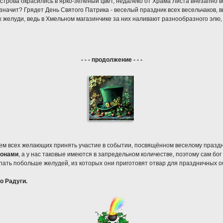
острова окрасились в ярко-зеленый цвет, недалеко от Храма Листа внезапно 
о значит? Грядет День Святого Патрика - веселый праздник всех весельчаков,
х желуди, ведь в Хмельном магазинчике за них наливают разнообразного элю
- - - продолжение - - -
м всех желающих принять участие в событии, посвящённом веселому праздн
конами
, а у нас таковые имеются в запредельном количестве, поэтому сам бог
пать побольше желудей, из которых они приготовят отвар для праздничных о
о Радуги.