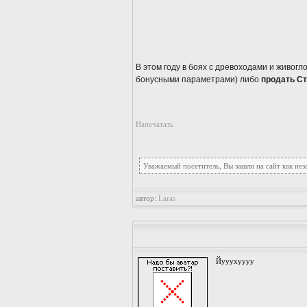
В этом году в боях с древоходами и живог
бонусными параметрами) либо
продать Ст
Напечатать
Уважаемый посетитель, Вы зашли на сайт как не
автор:
Laras
Йууухуууу