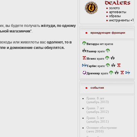
 их, вы будете получать
жёлуди, по одному
ьной магазинчик
".
враждующие фракции
евоходы или живоглоты вас
одолеют, то в
Витарра
нет врагов
уппе и домножение силы обнулятся.
Раанор
враги
Игнесс
враги
Тарбис
враги
Дримнир
враги
события
Грани. 8 лет
(декабрь 2013)
Грани. 7 лет
(декабрь 2012)
Грани. 5 лет
(декабрь 2011)
Осеннее обострение
(лето 2010)