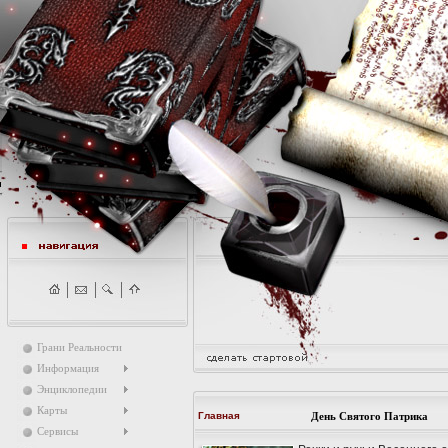
Грани Реальности
Информация
Энциклопедии
Карты
Главная
День Святого Патрика
Сервисы