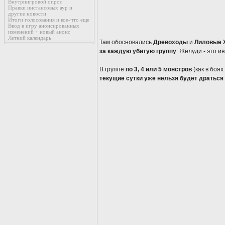
Внутриигровой опрос
Правки инстансовых аур и
другие новости
Итоги голосования и кое-что еще
Ввод в игру анонсированных
изменений + новый анонс
Летний календарь
Там обосновались
Древоходы
и
Лиловые 
за каждую убитую группу
. Жёлуди - это и
В группе
по 3, 4 или 5 монстров
(как в боя
текущие сутки уже нельзя будет драться