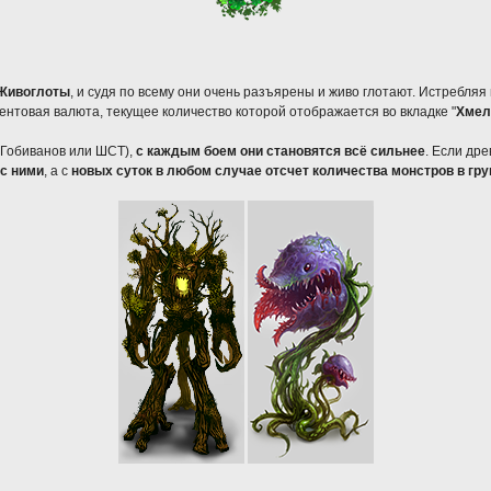
Живоглоты
, и судя по всему они очень разъярены и живо глотают. Истребляя
вентовая валюта, текущее количество которой отображается во вкладке "
Хмел
х Гобиванов или ШСТ),
с каждым боем они становятся всё сильнее
. Если др
 с ними
, а с
новых суток в любом случае отсчет количества монстров в гр