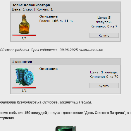
00 очков работы. Срок годности -
30.06.2025
включительно.
оратории Ксенологов на Острове Покинутых Песков.
 время события
150 желудей
, получат достижение "
День Святого Патрика
", а
ступени
!