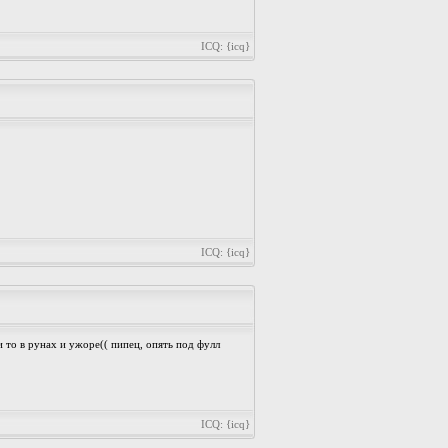
ICQ: {icq}
ICQ: {icq}
и то в рунах и ужоре(( пипец, опять под фулл
ICQ: {icq}