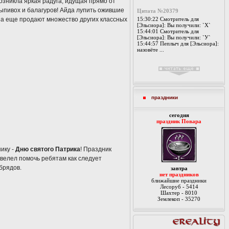
возникла яркая радуга, идущая прямо от
 выпивох и балагуров! Айда лупить ожившие
Цитата №20379
, а еще продают множество других классных
15:30:22 Смотритель для
[Эльсиора]: Вы получили: `Х`
15:44:01 Смотритель для
[Эльсиора]: Вы получили: `У`
15:44:57 Пеплыч для [Эльсиора]:
назовёте ...
праздники
cегодня
праздник Повара
ику -
Дню святого Патрика
! Праздник
 велел помочь ребятам как следует
брядов.
завтра
нет праздников
ближайшие праздники
Лесоруб - 5414
Шахтер - 8010
Землекоп - 35270