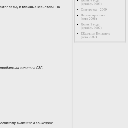
Грани. 4 года
(декабрь 2009)
 эктоплазму и влажные ксенотеки. На
Снегурочка - 2009
Летние зарисовки
(лето 2008)
Грани. 2 года
(декабрь 2007)
ERеальная Ненависть
(лето 2007)
продать за золото в ЛЗГ.
логичному значению в эликсирах