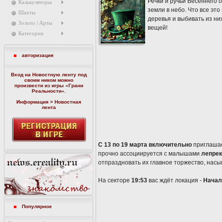
Речки и ручьи Весеннего 
Калькуляторы
земли в небо. Что все эт
Шахты
деревья и выбивать из ни
Золото | Арты
вещей!
Категории
авторизация
Вход на Новостную ленту под
своим ником можно
произвести из игры «
Грани
Реальности
».
Информация > Новостная
лента
С 13 по 19 марта включительно
приглашае
прочно ассоциируется с малышами
лепре
отпраздновать их главное торжество, насы
На секторе
19:53
вас ждёт локация -
Начал
Популярное