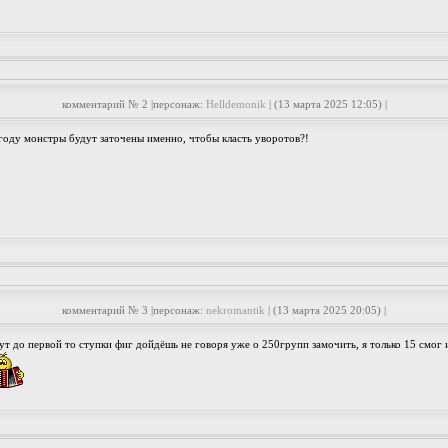
комментарий № 2 |персонаж:
Helldemonik
| (13 марта 2025 12:05) |
году монстры будут заточены именно, чтобы класть уворотов?!
комментарий № 3 |персонаж:
nekromantik
| (13 марта 2025 20:05) |
ут до первой то ступки фиг дойдёшь не говоря уже о 250групп замочить, я только 15 смог 