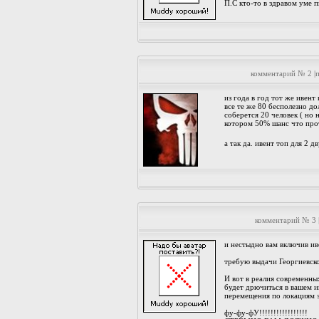
П.С кто-то в здравом уме п
комментарий № 2 |
из года в год тот же ивент
все те же 80 бесполезно д
соберется 20 человек ( но 
котором 50% шанс что прот
а так да. ивент топ для 2 д
комментарий № 3 
и нестыдно вам включив ив
требую выдачи Георгиевской
И вот в реалия современны
будет дрючиться в вашем и
перемещения по локациям э
фу-фу-фУ!!!!!!!!!!!!!!!!!