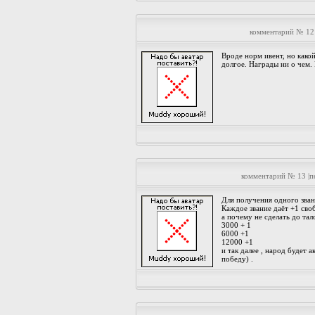
комментарий № 12
Вроде норм ивент, но како
долгое. Награды ни о чем.
комментарий № 13 |
Для получения одного зван
Каждое звание даёт +1 сво
а почему не сделать до та
3000 + 1
6000 +1
12000 +1
и так далее , народ будет 
победу) .