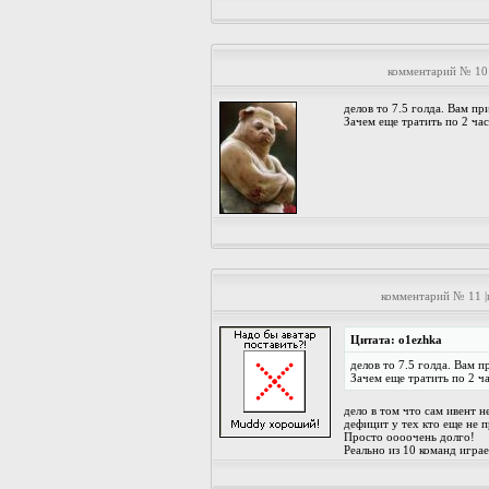
комментарий № 10
делов то 7.5 голда. Вам пр
Зачем еще тратить по 2 ча
комментарий № 11 
Цитата: o1ezhka
делов то 7.5 голда. Вам п
Зачем еще тратить по 2 ч
дело в том что сам ивент 
дефицит у тех кто еще не п
Просто оооочень долго!
Реально из 10 команд играе