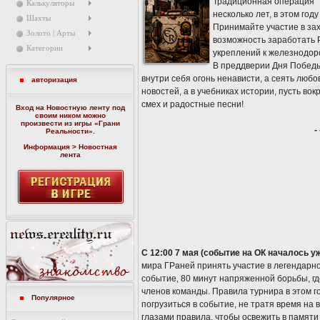
Традиционная операция "
Калькуляторы
несколько лет, в этом го
Шахты
Принимайте участие в за
Золото | Арты
возможность заработать P
Категории
укреплений к железнодо
В преддверии Дня Победы 
внутри себя огонь ненависти, а сеять любо
авторизация
новостей, а в учебниках истории, пусть во
смех и радостные песни!
Вход на Новостную ленту под
своим ником можно
произвести из игры «
Грани
-
Реальности
».
Информация > Новостная
лента
С 12:00 7 мая (событие на ОК началось уж
мира ГРаней принять участие в легендарно
событие, 80 минут напряженной борьбы, гд
членов команды. Правила турнира в этом г
Популярное
погрузиться в событие, не тратя время н
глазами правила, чтобы освежить в памяти