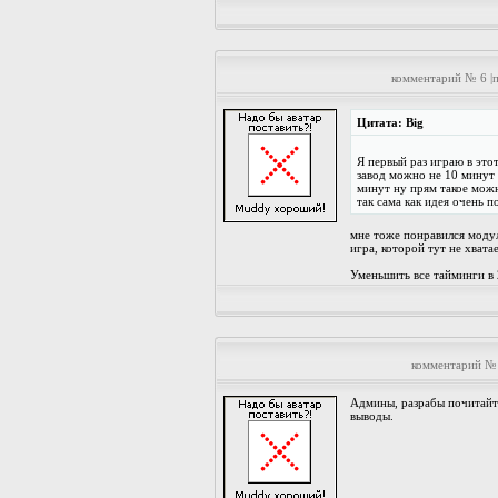
комментарий № 6 |
Цитата: Big
Я первый раз играю в это
завод можно не 10 минут 
минут ну прям такое можн
так сама как идея очень п
мне тоже понравился модуль
игра, которой тут не хват
Уменьшить все тайминги в 2
комментарий № 
Админы, разрабы почитайте
выводы.