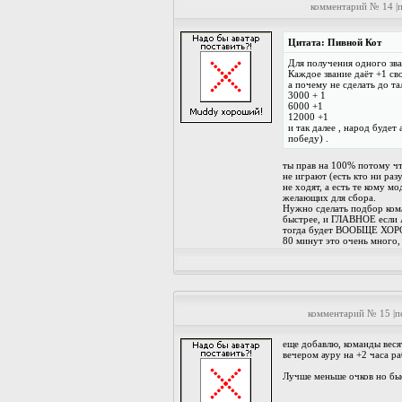
комментарий № 14 |
Цитата: Пивной Кот
Для получения одного зва
Каждое звание даёт +1 св
а почему не сделать до т
3000 + 1
6000 +1
12000 +1
и так далее , народ будет
победу) .
ты прав на 100% потому чт
не играют (есть кто ни разу
не ходят, а есть те кому м
желающих для сбора.
Нужно сделать подбор кома
быстрее, и ГЛАВНОЕ если 
тогда будет ВООБЩЕ ХО
80 минут это очень много,
комментарий № 15 |
еще добавлю, команды веся
вечером ауру на +2 часа ра
Лучше меньше очков но бы