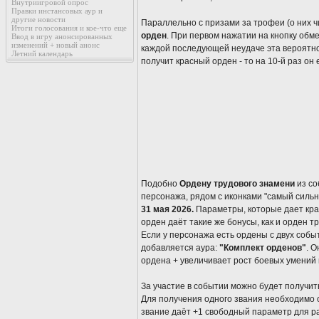
Внутриигровой опрос
Правки инстансовых аур и
другие новости
Параллельно с призами за трофеи (о них ч
Итоги голосования и кое-что еще
орден
. При первом нажатии на кнопку обм
Ввод в игру анонсированных
изменений + новый анонс
каждой последующей неудаче эта вероятно
Летний календарь
получит красный орден - то на 10-й раз он
Подобно
Ордену трудового знамени
из со
персонажа, рядом с иконками "самый сильны
31 мая 2026.
Параметры, которые дает кра
орден даёт такие же бонусы, как и орден т
Если у персонажа есть ордены с двух событи
добавляется аура:
"Комплект орденов"
. О
ордена + увеличивает рост боевых умений
За участие в событии можно будет получить 
Для получения одного звания необходимо
звание даёт +1 свободный параметр для р