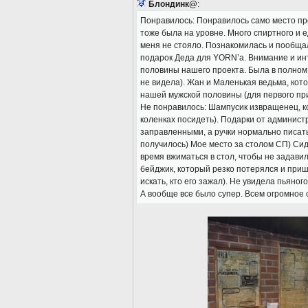
Блондинк@
:
Понравилось: Понравилось само место пр
тоже была на уровне. Много спиртного и е
меня не стояло. Познакомилась и пообща
подарок Деда для YORN’а. Внимание и ин
половины нашего проекта. Была в полном 
не видела). Жан и Маленькая ведьма, кот
нашей мужской половины (для первого при
Не понравилось: Шампусик извращенец, ко
коленках посидеть). Подарки от админист
заправленными, а ручки нормально писать
получилось) Мое место за столом СП) Сид
время вжиматься в стол, чтобы не задави
бейджик, который резко потерялся и приш
искать, кто его зажал). Не увидела пьяног
А вообще все было супер. Всем огромное 