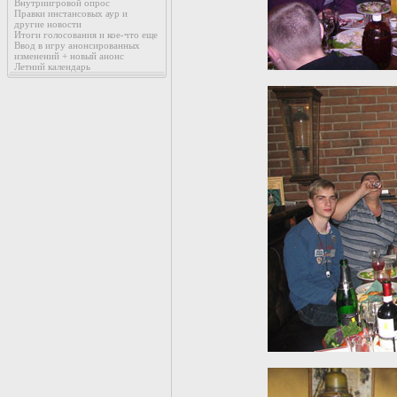
Внутриигровой опрос
Правки инстансовых аур и
другие новости
Итоги голосования и кое-что еще
Ввод в игру анонсированных
изменений + новый анонс
Летний календарь