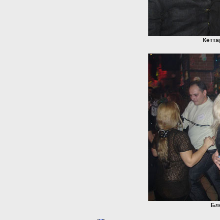
Кетта
Бл