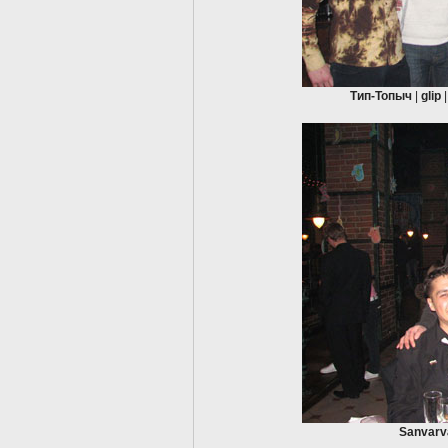
Тип-Топыч
|
glip
Sanvarv