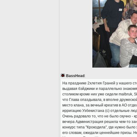
BassHead
:
На празднике 2хлетия Граней у нашего с
выдавая бэйджики и параллельно знакомяс
столиком кроме них уже сидели malbruk, Sh
что Глава опаздывала, в вполне дружеско
место клана, за вечный креатив в АО отдел
ирригацию Узбекистана (с) отдельные люд
Очень радовало то, что не было скучно - 
вечера Администрация решила чем-то зан
конкурс типа "Крокодила", где нужно было
его словам, ожидали ценнейшие призы. Не