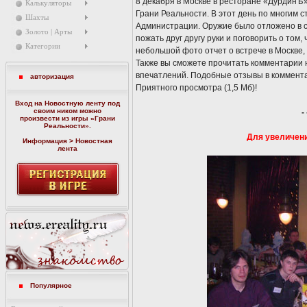
8 декабря в Москве в ресторане «ДурдинЪ
Калькуляторы
Грани Реальности. В этот день по многим 
Шахты
Администрации. Оружие было отложено в ст
Золото | Арты
пожать друг другу руки и поговорить о том, 
Категории
небольшой фото отчет о встрече в Москве,
Также вы сможете прочитать комментарии н
впечатлений. Подобные отзывы в коммента
авторизация
Приятного просмотра (1,5 Мб)!
Вход на Новостную ленту под
своим ником можно
-
произвести из игры «
Грани
Реальности
».
Для увеличени
Информация > Новостная
лента
Популярное