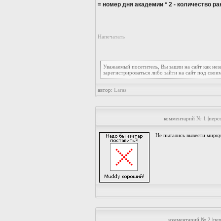
= номер дня академии * 2 - количество р
Напечатать
Уважаемый посетитель, Вы зашли на сайт как не
зарегистрироваться либо зайти на сайт под свои
автор:
Laras
комментарий № 1 |перс
Не пытались вывести мирку,
комментарий № 2 |пе