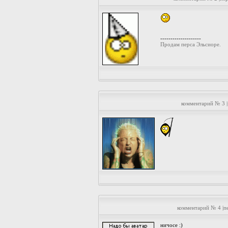
--------------------
Продам перса Эльсиоре.
комментарий № 3 
комментарий № 4 |п
ничосе :)