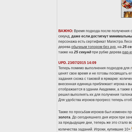
ВАЖНО:
Время подхода после получения с
секунд,
даже если достигнут минимальны
персонажа есть сертификат Магистра Лесо
дерева
обычным топором без аур
, на
25 с
также на
25 секунд
при рубке дерева
рар-
UPD. 23/07/2015 14:09
Теперь помимо выполнения подходов для п
ценят свое время и не готовы посвящать е
задания схожа с таковой в ярмарке: количе
внесенная единица приближает игрока к в
отображается в здании Академии, а также
решил выполнять их для получения талона
Для удобства игроков прогресс теперь ото
Также по просьбам игроков был изменен пр
золота
. До сегодняшнего дня игрок при з
за предыдущие дни, теперь же это стало
количества заданий. Игроки, купившие 10+