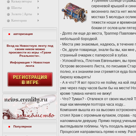
Утреннее солнце отражал
Калькуляторы
сиреневой крышей и сини
Шахты
весеннего листа нет желе
Золото | Арты
мостках 5 молодых ослик
Категории
тяжести ноши и времена
бокам от ослов шли пяте
- Долго ли еще до места, Траппер Павлови
авторизация
небольшой бородкой.
- Места уже знакомые, надеюсь, в течение 
Вход на Новостную ленту под
своим ником можно
- Ох, други-товарищи, знали бы вы, как мне
произвести из игры «
Грани
странный очкарик с папиросой в зубах.
Реальности
».
- Успокойтесь, Плотник Евгеньевич, вы пре
Информация > Новостная
лента
Острове весеннего Листа, по письмам Стар
полно, и к знаниям они стремятся куда бол
бирюзу ковырять!
- А я что? Я вот просто не пойму, на кой л
уже через пару часов были бы на месте! Но
кроме тумана ничего не вижу!
- Что? Туман? - Отвлекся от своих мыслей
еще как минимум полтора часа ходу...
Компания вышла из-за высоких остроконеч
стоял Храм с огромным кулаком, справа - 
напоминали девушку. Прямо перед учеными
выглядывали гоблины. Чуть поодаль видне
Популярное
Процессия направилась прямо к нему. Рас