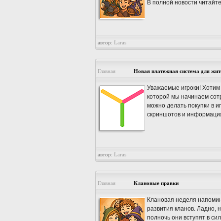
В полной новости читайте
автор:
Laras
Главная
Новая платежная система для жи
Уважаемые игроки! Хотим
которой мы начинаем сот
можно делать покупки в иг
скриншотов и информация
автор:
Laras
Главная
Клановые правки
Клановая неделя напомин
развития кланов. Ладно, 
полночь они вступят в сил