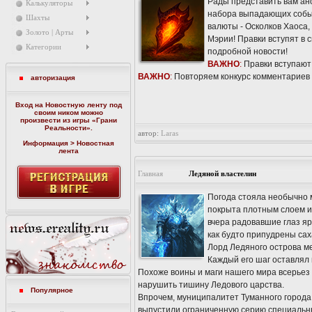
Рады представить вам ан
Калькуляторы
набора выпадающих событ
Шахты
валюты - Осколков Хаоса,
Золото | Арты
Мэрии! Правки вступят в 
Категории
подробной новости!
ВАЖНО
:
Правки вступают 
ВАЖНО
:
Повторяем конкурс комментариев 
авторизация
Вход на Новостную ленту под
своим ником можно
произвести из игры «
Грани
Реальности
».
автор:
Laras
Информация > Новостная
лента
Главная
Ледяной властелин
Погода стояла необычно 
покрыта плотным слоем ин
вчера радовавшие глаз яр
как будто припудрены сах
Лорд Ледяного острова ме
Каждый его шаг оставлял
Похоже воины и маги нашего мира всерьез 
нарушить тишину Ледового царства.
Популярное
Впрочем, муниципалитет Туманного города
выпустили ограниченную серию специальны