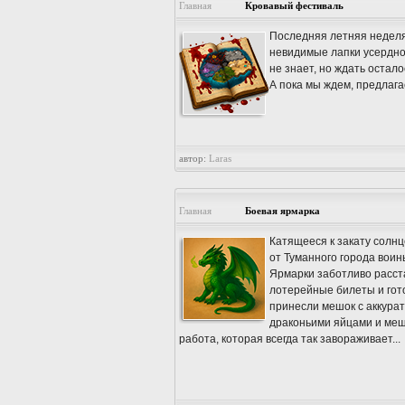
Главная
Кровавый фестиваль
Последняя летняя неделя
невидимые лапки усердно 
не знает, но ждать осталос
А пока мы ждем, предлага
автор:
Laras
Главная
Боевая ярмарка
Катящееся к закату солн
от Туманного города воин
Ярмарки заботливо расста
лотерейные билеты и гот
принесли мешок с аккура
драконьими яйцами и меш
работа, которая всегда так завораживает...