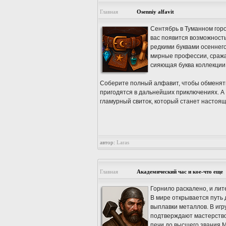
Главная
Osenniy alfavit
Сентябрь в Туманном горо
вас появится возможност
редкими буквами осеннего
мирные профессии, сражай
сияющая буква коллекции
Соберите полный алфавит, чтобы обменять
пригодятся в дальнейших приключениях. А 
гламурный свиток, который станет настоя
автор:
Laras
Главная
Академический час и кое-что еще
Горнило раскалено, и лит
В мире открывается путь 
выплавки металлов. В иг
подтверждают мастерство
печи до высшего звания М