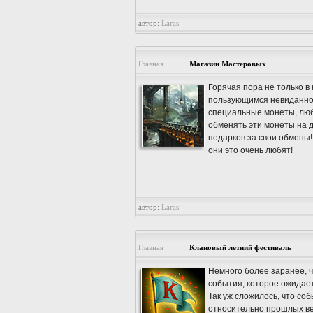
автор:
Laras
Главная
Магазин Мастеровых
Горячая пора не только в
пользующимся невиданной
специальные монеты, люб
обменять эти монеты на д
подарков за свои обмены!
они это очень любят!
автор:
Laras
Главная
Клановый летний фестиваль
Немного более заранее, 
события, которое ожидает 
Так уж сложилось, что со
относительно прошлых ве