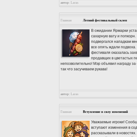
автор:
Laras
Главная
Летний фестивальный склеп
В ожидании Ярмарки устав
сахарную вату и попкорн
подвергался нападкам мно
все опять ждали подвоха.
фестиваля оказалась захв
продавщих в цветастых пе
непозволительно! Мэр объявил награду за 
так что засучиваем рукава!
автор:
Laras
Главная
Вступление в силу изменений
Уважаемые игроки! Сообща
вступают изменения в со
рассказывали в новостях.