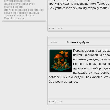
Внутриигровой опрос
тронутые ледяным возмущением. Теперь эт
Правки инстансовых аур и
другие новости
но и усилит жителей по эту сторону граней 
Итоги голосования и кое-что еще
Ввод в игру анонсированных
изменений + новый анонс
Летний календарь
автор:
Laras
Главная
Уютные атрибуты
Пора промокших сапог, ш
изнутри фонарей на подок
пронизан дождём, дымком
Еще столько надо сделать
дурь из противоборствую
на заработок пиастров и, 
оставленных камнеедом... Как хорошо, что
быстрее и выгоднее.
автор:
Laras